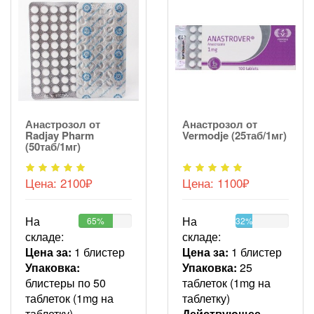
Анастрозол от
Анастрозол от
Radjay Pharm
Vermodje (25таб/1мг)
(50таб/1мг)
Цена:
2100₽
Цена:
1100₽
На
На
65%
32%
складе:
складе:
Цена за:
1 блистер
Цена за:
1 блистер
Упаковка:
Упаковка:
25
блистеры по 50
таблеток (1mg на
таблеток (1mg на
таблетку)
таблетку)
Действующее