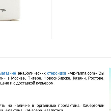
магазине
анаболических
стероидов
«vip-farma.com» Вы
н» в Москве, Питере, Новосибирске, Казани, Ростове,
ене и с доставкой курьером.
ть на наличие в организме пролактина. Каберголин
а, Алактина, Кабасера, Агалатеса.