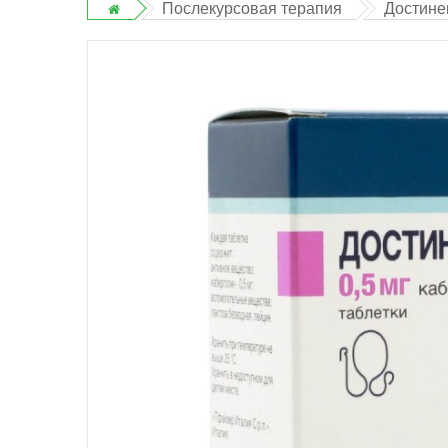
Послекурсовая терапия
Достинек