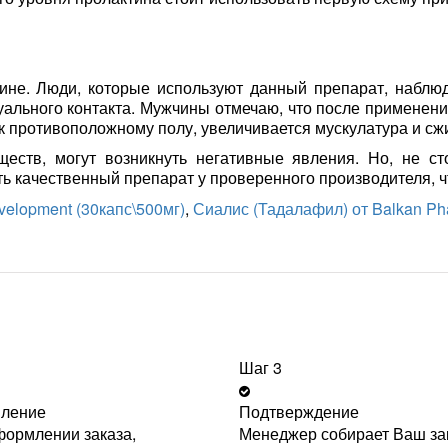
ине. Люди, которые используют данный препарат, наблю
уального контакта. Мужчины отмечаю, что после применени
к противоположному полу, увеличивается мускулатура и с
еств, могут возникнуть негативные явления. Но, не ст
ть качественный препарат у проверенного производителя, ч
velopment (30капс\500мг)
,
Сиалис (Тадалафил) от Balkan Pha
Шаг 3
ление
Подтверждение
ормлении заказа,
Менеджер собирает Ваш зак