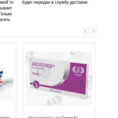
акой то
будет передан в службу доставки.
вывает
Только
атить
alkan
Оксиметалон от Vermodje
Микс