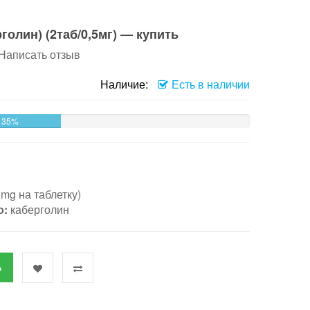
рголин) (2таб/0,5мг) — купить
Написать отзыв
Наличие:
Есть в наличии
35%
5mg на таблетку)
о:
каберголин